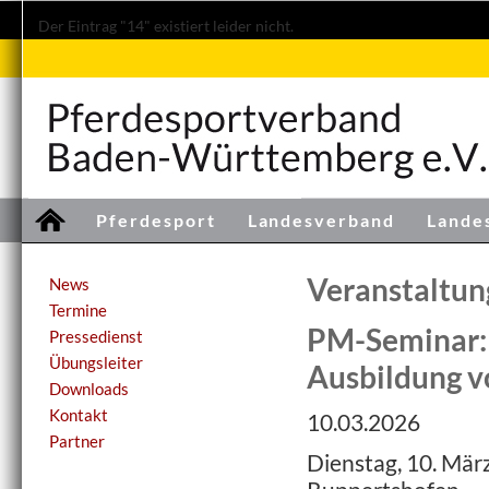
Der Eintrag "14" existiert leider nicht.
Pferdesport
Landesverband
Lande
Veranstaltu
News
Termine
PM-Seminar: 
Pressedienst
Übungsleiter
Ausbildung v
Downloads
Kontakt
10.03.2026
Partner
Dienstag, 10. Mär