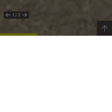
2
/
2
Startseite
Pferdesport
Dressur
Dressur
Harmonie zwischen Reiter und
Pferd
© Roger Müller